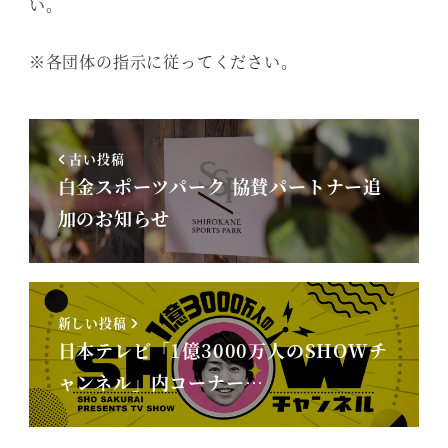
い。
※各団体の指示に従ってください。
古い投稿
白金スポーツパーク 協賛パートナー追
加のお知らせ
新しい投稿
日本テレビ「1億3000万人のSHOWチ
ャンネル」内コーナー…